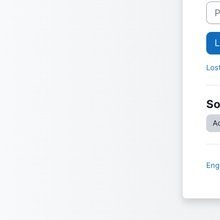
Pas
L
Los
So
Ac
Engl