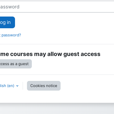
sword
og in
t password?
me courses may allow guest access
cess as a guest
ish ‎(en)‎
Cookies notice