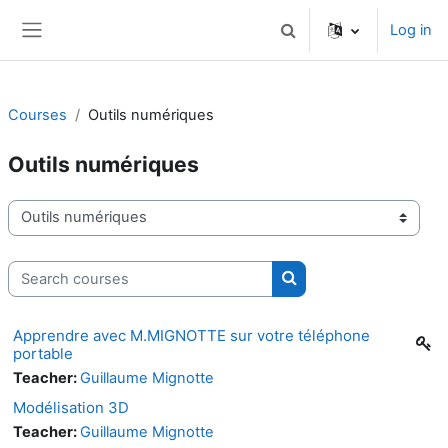
Skip to main content
Log in
Toggle search input
Side panel
Courses
Outils numériques
Outils numériques
Course categories
Search courses
Search courses
Apprendre avec M.MIGNOTTE sur votre téléphone
portable
Teacher:
Guillaume Mignotte
Modélisation 3D
Teacher:
Guillaume Mignotte