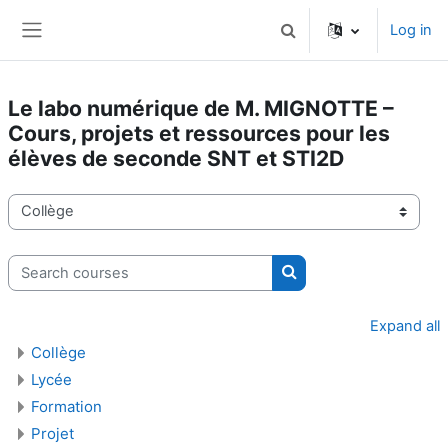
Skip to main content
Log in
Toggle search input
Side panel
Le labo numérique de M. MIGNOTTE –
Cours, projets et ressources pour les
élèves de seconde SNT et STI2D
Course categories
Search courses
Search courses
Expand all
Collège
Lycée
Formation
Projet